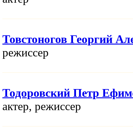
Товстоногов Георгий Ал
режисcер
Тодоровский Петр Ефим
актер, режисcер