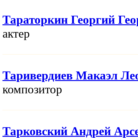
Тараторкин Георгий Гео
актер
Таривердиев Макаэл Ле
композитор
Тарковский Андрей Арс