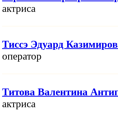
актриса
Тиссэ Эдуард Казимиро
оператор
Титова Валентина Анти
актриса