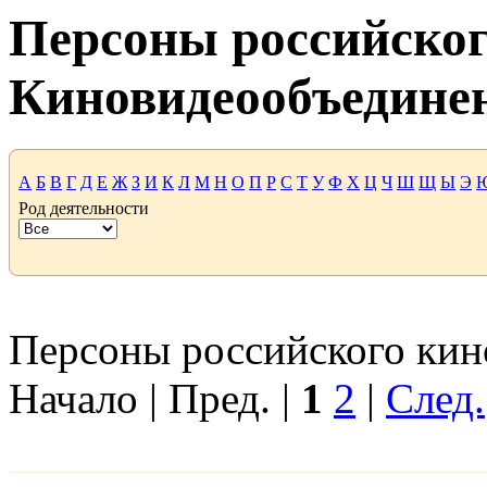
Персоны российског
Киновидеообъедине
А
Б
В
Г
Д
Е
Ж
З
И
К
Л
М
Н
О
П
Р
С
Т
У
Ф
Х
Ц
Ч
Ш
Щ
Ы
Э
Род деятельности
Персоны российского кино
Начало | Пред. |
1
2
|
След.