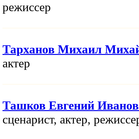
режисcер
Тарханов Михаил Миха
актер
Ташков Евгений Ивано
сценарист, актер, режисcе