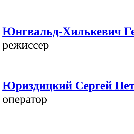
Юнгвальд-Хилькевич Г
режисcер
Юриздицкий Сергей Пе
оператор