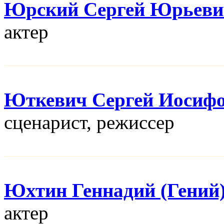
Юрский Сергей Юрьеви
актер
Юткевич Сергей Иосиф
сценарист, режисcер
Юхтин Геннадий (Гений
актер