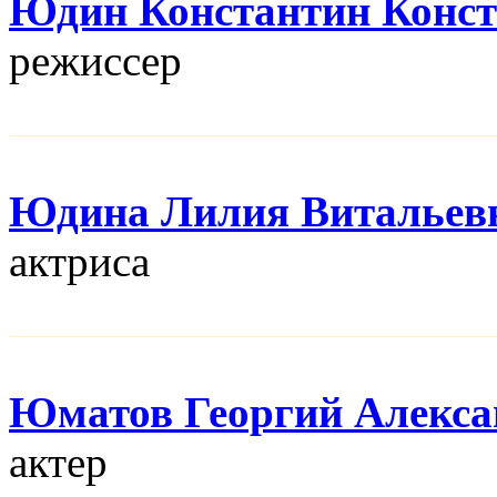
Юдин Константин Конс
режисcер
Юдина Лилия Витальев
актриса
Юматов Георгий Алекса
актер