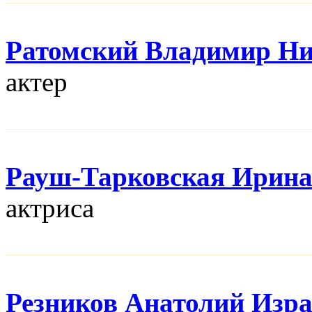
Ратомский Владимир Н
актер
Рауш-Тарковская Ирин
актриса
Резников Анатолий Изр