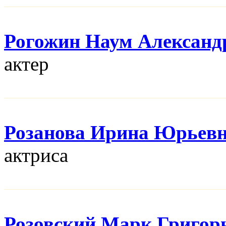
Рогожин Наум Александ
актер
Розанова Ирина Юрьев
актриса
Розовский Марк Григор