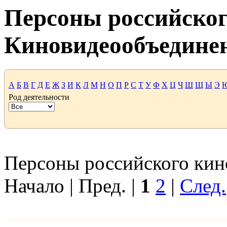
Персоны российског
Киновидеообъедине
А
Б
В
Г
Д
Е
Ж
З
И
К
Л
М
Н
О
П
Р
С
Т
У
Ф
Х
Ц
Ч
Ш
Щ
Ы
Э
Род деятельности
Персоны российского кино
Начало | Пред. |
1
2
|
След.