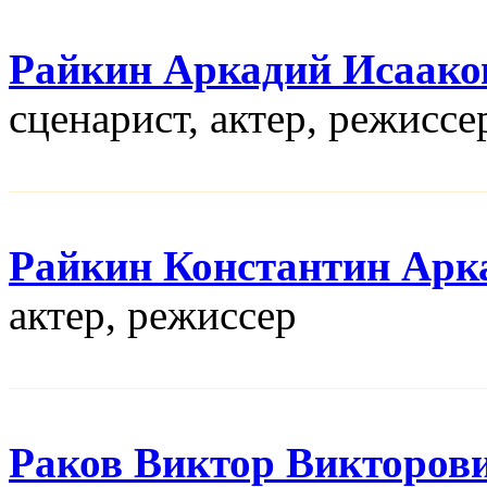
Райкин Аркадий Исаако
сценарист, актер, режисcе
Райкин Константин Арк
актер, режисcер
Раков Виктор Викторов