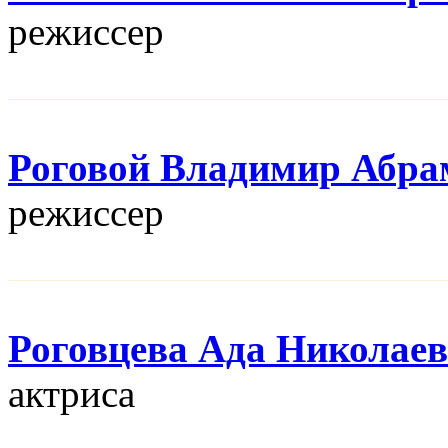
режисcер
Роговой Владимир Абра
режисcер
Роговцева Ада Николае
актриса