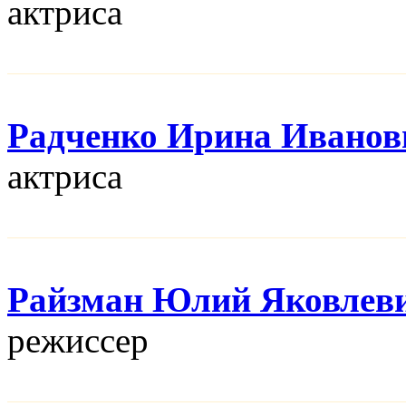
актриса
Радченко Ирина Иванов
актриса
Райзман Юлий Яковлев
режисcер