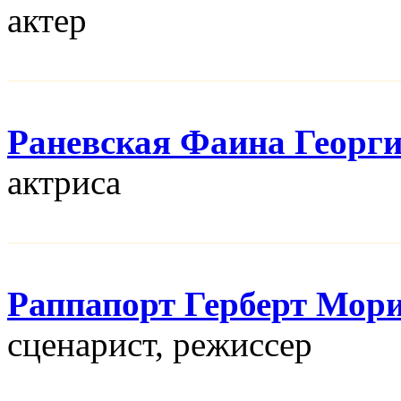
актер
Раневская Фаина Георг
актриса
Раппапорт Герберт Мор
сценарист, режисcер