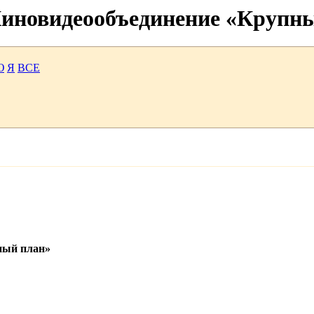
 Киновидеообъединение «Крупн
Ю
Я
ВСЕ
ный план»