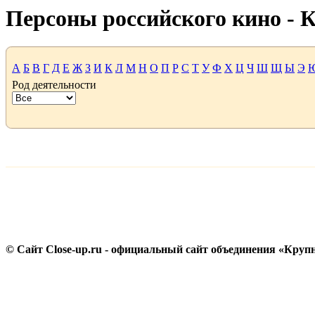
Персоны российского кино -
А
Б
В
Г
Д
Е
Ж
З
И
К
Л
М
Н
О
П
Р
С
Т
У
Ф
Х
Ц
Ч
Ш
Щ
Ы
Э
Род деятельности
© Сайт Close-up.ru - официальный сайт объединения «Круп