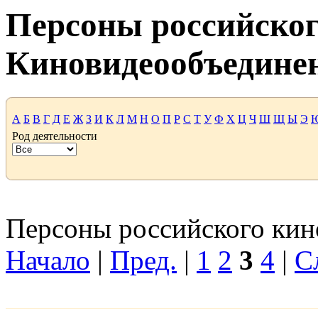
Персоны российског
Киновидеообъедине
А
Б
В
Г
Д
Е
Ж
З
И
К
Л
М
Н
О
П
Р
С
Т
У
Ф
Х
Ц
Ч
Ш
Щ
Ы
Э
Род деятельности
Персоны российского кино
Начало
|
Пред.
|
1
2
3
4
|
С