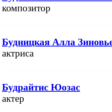
композитор
Будницкая Алла Зиновь
актриса
Будрайтис Юозас
актер