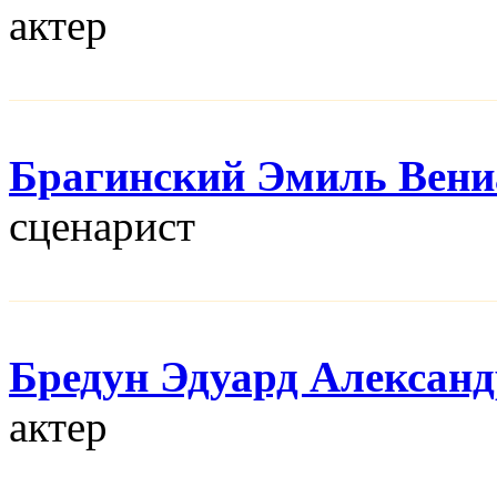
актер
Брагинский Эмиль Вен
сценарист
Бредун Эдуард Алексан
актер