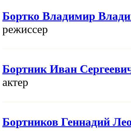
Бортко Владимир Влад
режисcер
Бортник Иван Сергееви
актер
Бортников Геннадий Ле