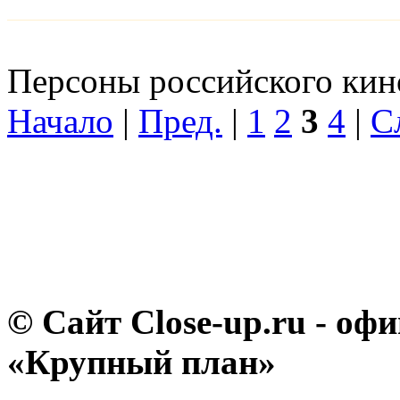
Персоны российского кино
Начало
|
Пред.
|
1
2
3
4
|
С
© Сайт Close-up.ru - о
«Крупный план»