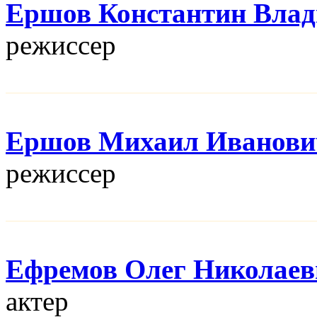
Ершов Константин Вла
режисcер
Ершов Михаил Иванови
режисcер
Ефремов Олег Николаев
актер