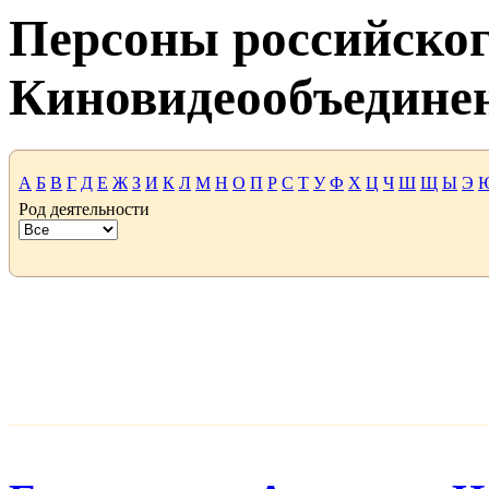
Персоны российског
Киновидеообъедине
А
Б
В
Г
Д
Е
Ж
З
И
К
Л
М
Н
О
П
Р
С
Т
У
Ф
Х
Ц
Ч
Ш
Щ
Ы
Э
Род деятельности