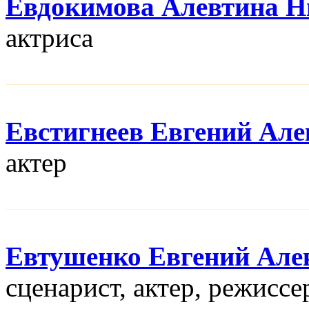
Евдокимова Алевтина Н
актриса
Евстигнеев Евгений Але
актер
Евтушенко Евгений Але
сценарист, актер, режисcе